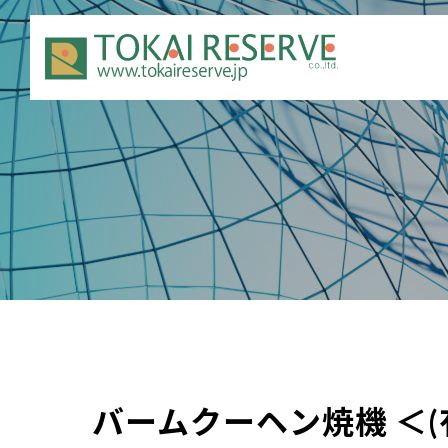
バームクーヘン焼機 ＜(有