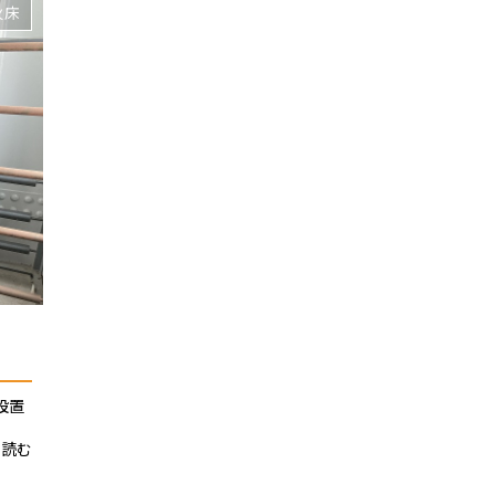
火床
設置
を読む