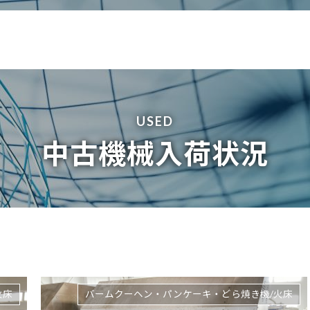
USED
中古機械入荷状況
火床
バームクーヘン・パンケーキ・どら焼き機/火床