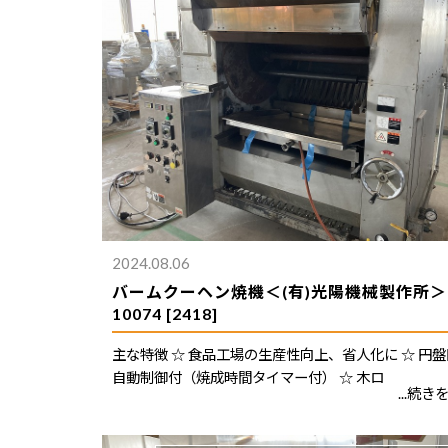
2024.08.06
バームクーヘン焼機＜(有)光陽機械製作所＞K
10074 [2418]
主な特徴 ☆ 食品工場の生産性向上、省人化に ☆ 円
自動制御付（焼成時間タイマー付） ☆ 木ロ
...続き